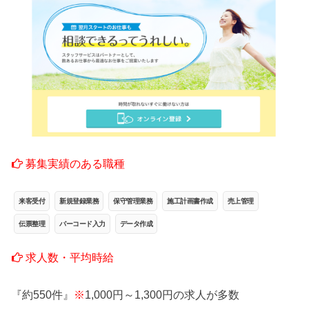
募集実績のある職種
来客受付
新規登録業務
保守管理業務
施工計画書作成
売上管理
伝票整理
バーコード入力
データ作成
求人数・平均時給
『約550件』
※
1,000円～1,300円の求人が多数