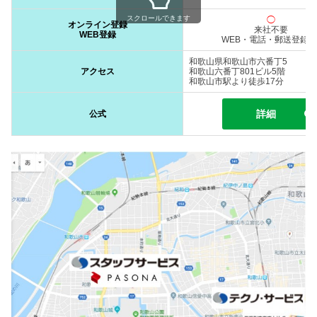
スクロールできます
◯
オンライン登録
来社不要
WEB登録
WEB・電話・郵送登録O
和歌山県和歌山市六番丁5
アクセス
和歌山六番丁801ビル5階
和歌山市駅より徒歩17分
詳細
公式