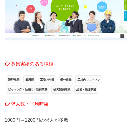
募集実績のある職種
調理補助
看護師
工場内作業
梱包作業
工場内リフトマン
ピッキング・品揃え・出荷業務
研究開発補助
総務・経理事務
求人数・平均時給
1000円～1200円の求人が多数