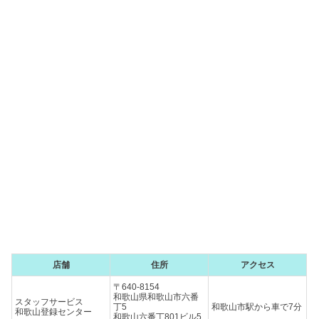
店舗
住所
アクセス
〒640-8154
和歌山県和歌山市六番
スタッフサービス
丁5
和歌山市駅から車で7分
和歌山登録センター
和歌山六番丁801ビル5