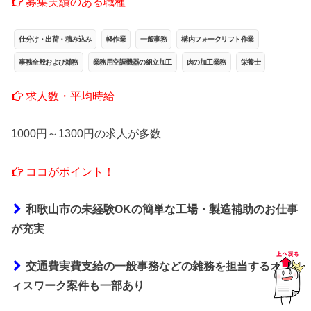
募集実績のある職種
仕分け・出荷・積み込み
軽作業
一般事務
構内フォークリフト作業
事務全般および雑務
業務用空調機器の組立加工
肉の加工業務
栄養士
求人数・平均時給
1000円～1300円の求人が多数
ココがポイント！
和歌山市の未経験OKの簡単な工場・製造補助のお仕事
が充実
交通費実費支給の一般事務などの雑務を担当するオフ
ィスワーク案件も一部あり