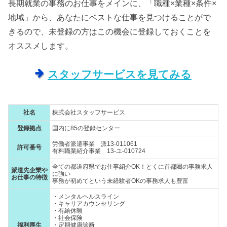
長期就業の事務のお仕事をメインに、「職種×業種×条件×
地域」から、あなたにベストな仕事を見つけることがで
きるので、未登録の方はこの機会に登録しておくことを
オススメします。
スタッフサービスを見てみる
社名
株式会社スタッフサービス
登録拠点
国内に85の登録センター
労働者派遣事業 派13-011061
許可番号
有料職業紹介事業 13-ユ-010724
全ての都道府県でお仕事紹介OK！とくに首都圏の事務求人
派遣先企業や
に強い
お仕事の特徴
事務が初めてという未経験者OKの事務求人も豊富
・メンタルヘルスライン
・キャリアカウンセリング
・有給休暇
・社会保険
福利厚生
・定期健康診断