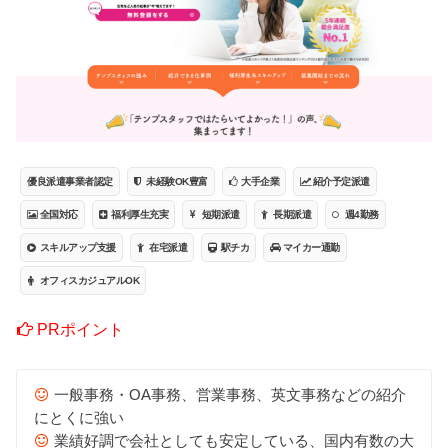
優良派遣事業者認定
未経験OK豊富
大手企業
紹介予定派遣
全国対応
福利厚生充実
短期派遣
長期派遣
週4勤務
スキルアップ支援
在宅派遣
駅チカ
マイカー通勤
オフィスカジュアルOK
PRポイント
一般事務・OA事務、営業事務、英文事務などの紹介
にとくに強い
業績好調で会社としても安定している、国内有数の大