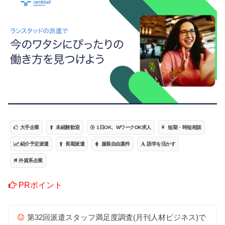
大手企業
未経験歓迎
1日OK、WワークOK求人
短期・時短相談
紹介予定派遣
長期派遣
服装自由案件
語学を活かす
外資系企業
PRポイント
第32回派遣スタッフ満足度調査(月刊人材ビジネス)で