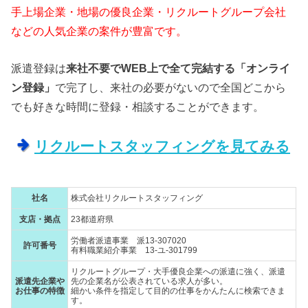
手上場企業・地場の優良企業・リクルートグループ会社
などの人気企業の案件が豊富です。
派遣登録は
来社不要でWEB上で全て完結する「オンライ
ン登録」
で完了し、来社の必要がないので全国どこから
でも好きな時間に登録・相談することができます。
リクルートスタッフィングを見てみる
社名
株式会社リクルートスタッフィング
支店・拠点
23都道府県
労働者派遣事業 派13-307020
許可番号
有料職業紹介事業 13-ユ-301799
リクルートグループ・大手優良企業への派遣に強く、派遣
派遣先企業や
先の企業名が公表されている求人が多い。
お仕事の特徴
細かい条件を指定して目的の仕事をかんたんに検索できま
す。