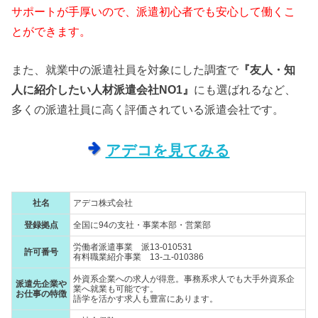
サポートが手厚いので、派遣初心者でも安心して働くこ
とができます。
また、就業中の派遣社員を対象にした調査で
『友人・知
人に紹介したい人材派遣会社NO1』
にも選ばれるなど、
多くの派遣社員に高く評価されている派遣会社です。
アデコを見てみる
社名
アデコ株式会社
登録拠点
全国に94の支社・事業本部・営業部
労働者派遣事業 派13-010531
許可番号
有料職業紹介事業 13-ユ-010386
外資系企業への求人が得意。事務系求人でも大手外資系企
派遣先企業や
業へ就業も可能です。
お仕事の特徴
語学を活かす求人も豊富にあります。