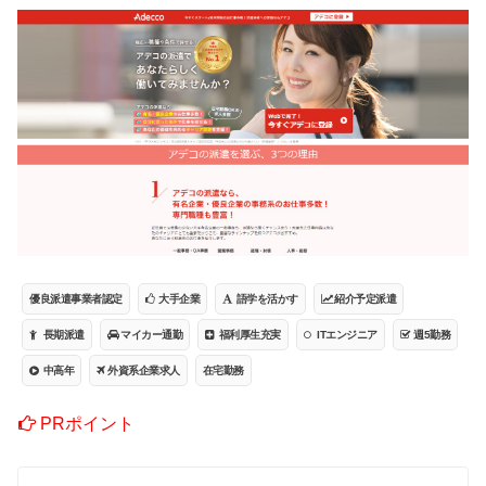
優良派遣事業者認定
大手企業
語学を活かす
紹介予定派遣
長期派遣
マイカー通勤
福利厚生充実
ITエンジニア
週5勤務
中高年
外資系企業求人
在宅勤務
PRポイント