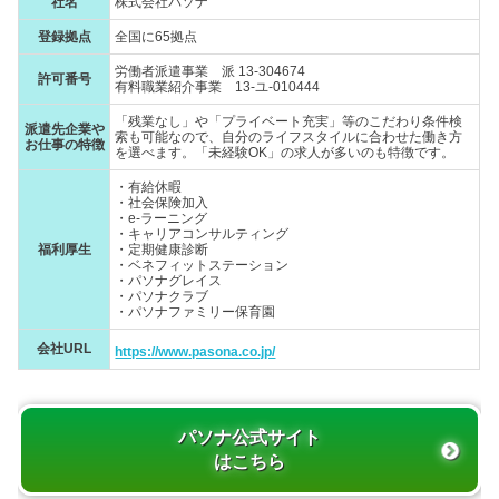
社名
株式会社パソナ
登録拠点
全国に65拠点
労働者派遣事業 派 13-304674
許可番号
有料職業紹介事業 13-ユ-010444
「残業なし」や「プライベート充実」等のこだわり条件検
派遣先企業や
索も可能なので、自分のライフスタイルに合わせた働き方
お仕事の特徴
を選べます。「未経験OK」の求人が多いのも特徴です。
・有給休暇
・社会保険加入
・e-ラーニング
・キャリアコンサルティング
福利厚生
・定期健康診断
・ベネフィットステーション
・パソナグレイス
・パソナクラブ
・パソナファミリー保育園
会社URL
https://www.pasona.co.jp/
パソナ公式サイト
はこちら