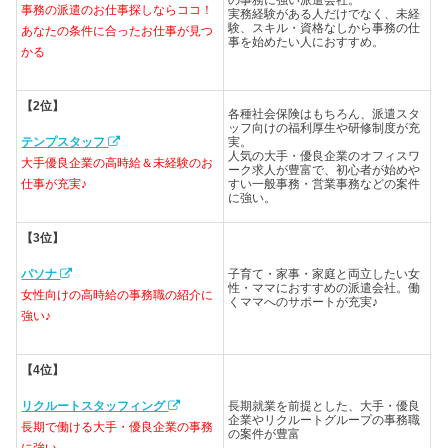
の事務に強い派遣会社。
事務の派遣のお仕事探しならココ！
実務経験がある人だけでなく、未経
験、スキル・資格なしから事務の仕
あなたの条件に合ったお仕事が見つ
事を始めたい人におすすめ。
かる
【2位】
各種社会保険はもちろん、派遣スタ
ッフ向けの福利厚生や研修制度が充
実。
テンプスタッフ
人気の大手・優良企業のオフィスワ
大手優良企業の高時給＆未経験のお
ーク求人が豊富で、初心者が始めや
すい一般事務・営業事務などの案件
仕事が充実♪
に強い。
【3位】
子育て・家事・家庭と両立したい女
パソナ
性・ママにおすすめの派遣会社。働
女性向けの高時給の事務職の紹介に
くママへのサポートが充実♪
強い♪
【4位】
長期就業を前提とした、大手・優良
リクルートスタッフィング
企業やリクルートグループの事務職
長期で働ける大手・優良企業の事務
の案件が豊富