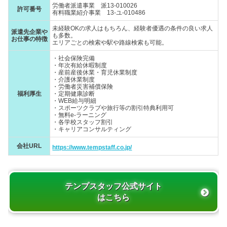
労働者派遣事業 派13-010026
許可番号
有料職業紹介事業 13-ユ-010486
未経験OKの求人はもちろん、経験者優遇の条件の良い求人
派遣先企業や
も多数。
お仕事の特徴
エリアごとの検索や駅や路線検索も可能。
・社会保険完備
・年次有給休暇制度
・産前産後休業・育児休業制度
・介護休業制度
・労働者災害補償保険
福利厚生
・定期健康診断
・WEB給与明細
・スポーツクラブや旅行等の割引特典利用可
・無料e-ラーニング
・各学校スタッフ割引
・キャリアコンサルティング
会社URL
https://www.tempstaff.co.jp/
テンプスタッフ公式サイト
はこちら