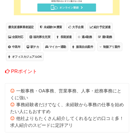
優良派遣事業者認定
未経験OK豊富
大手企業
紹介予定派遣
全国対応
福利厚生充実
長期派遣
週4勤務
週5勤務
中高年
駅チカ
マイカー通勤
服装自由案件
制服アリ案件
オフィスカジュアルOK
PRポイント
一般事務・OA事務、営業事務、人事・総務事務にと
くに強い
事務経験者だけでなく、未経験から事務の仕事を始め
たい人にもおすすめ
他社よりもたくさん紹介してくれるなどの口コミ多！
求人紹介のスピードに定評アリ