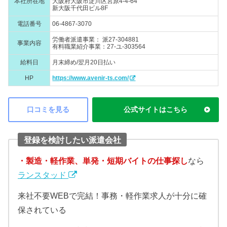
本社所在地
大阪府大阪市淀川区宮原4-4-64
新大阪千代田ビル8F
電話番号
06-4867-3070
労働者派遣事業： 派27-304881
事業内容
有料職業紹介事業：27-ユ-303564
給料日
月末締め/翌月20日払い
HP
https://www.avenir-ts.com/
口コミを見る
公式サイトはこちら
登録を検討したい派遣会社
・製造・軽作業、単発・短期バイトの仕事探し
なら
ランスタッド
来社不要WEBで完結！事務・軽作業求人が十分に確
保されている