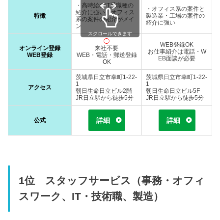
・高時給のIT系職種の
・オフィス系の案件と
紹介に強い。オフィス
特徴
製造業・工場の案件の
系の案件の紹介がメイ
紹介に強い
ン
スクロールできます
◯
WEB登録OK
オンライン登録
来社不要
お仕事紹介は電話・W
WEB登録
WEB・電話・郵送登録
EB面談が必要
OK
茨城県日立市幸町1-22-
茨城県日立市幸町1-22-
1
1
1
アクセス
朝日生命日立ビル2階
朝日生命日立ビル5F
JR日立駅から徒歩5分
JR日立駅から徒歩5分
詳細
詳細
公式
1位 スタッフサービス（事務・オフィ
スワーク、IT・技術職、製造）