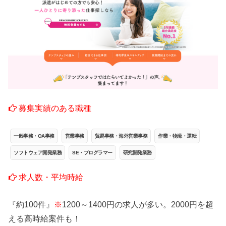
募集実績のある職種
一般事務・OA事務
営業事務
貿易事務・海外営業事務
作業・物流・運転
ソフトウェア開発業務
SE・プログラマー
研究開発業務
求人数・平均時給
『約100件』
※
1200～1400円の求人が多い。2000円を超
える高時給案件も！