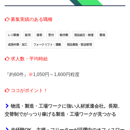
募集実績のある職種
レジ業務
販売
接客
受付
軽作業
部品組立・検査
製造
成形作業・加工
フォークリフト・運搬
部品製造・部品管理
求人数・平均時給
『約60件』
※
1,050円～1,600円程度
ココがポイント！
物流・製造・工場ワークに強い人材派遣会社。長期、
交替制でがっつり稼げる製造・工場ワークが見つかる
未経験OK、主婦・フリーターが活躍中のオフィスワー