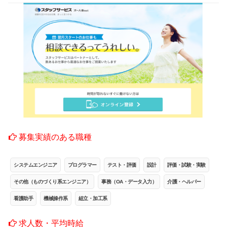
募集実績のある職種
システムエンジニア
プログラマー
テスト・評価
設計
評価・試験・実験
その他（ものづくり系エンジニア）
事務（OA・データ入力）
介護・ヘルパー
看護助手
機械操作系
組立・加工系
求人数・平均時給