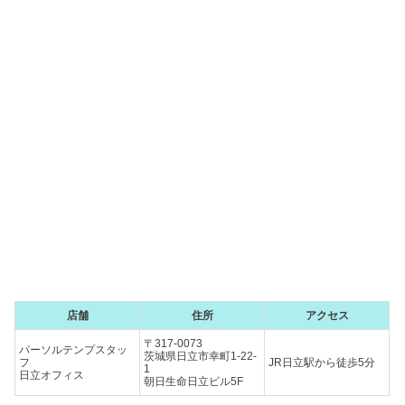
店舗
住所
アクセス
〒317-0073
パーソルテンプスタッ
茨城県日立市幸町1-22-
フ
JR日立駅から徒歩5分
1
日立オフィス
朝日生命日立ビル5F