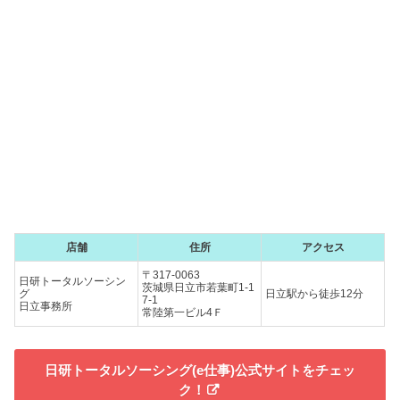
店舗
住所
アクセス
〒317-0063
日研トータルソーシン
茨城県日立市若葉町1-1
グ
日立駅から徒歩12分
7-1
日立事務所
常陸第一ビル4Ｆ
日研トータルソーシング(e仕事)公式サイトをチェッ
ク！