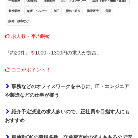
一般事務
OA事務
営業事務
SE・プログラマー
設計（電子・機械・建築）
製造業務
介護・ヘルパー
加工
梱包・組立
携帯販売
営業
販売・接客など
求人数・平均時給
『約20件』
※
1000～1300円の求人が豊富。
ココがポイント！
事務などのオフィスワークを中心に、IT・エンジニア
や製造などの仕事が揃う
紹介予定派遣の求人多いので、正社員を目指す人にも
おすすめ
車通勤OKの職場多数。交通費支給の求人もあるので安