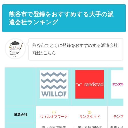
熊谷市で登録をおすすめする大手の派
遣会社ランキング
熊谷市でとくに登録をおすすめする派遣会社
7社はこちら
①
②
③
派遣会社
ウィルオブワーク
ランスタッド
テンプス
工場・倉庫内軽作
工場・倉庫内軽作
事務・オフ