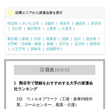
近隣エリアから派遣会派を探す
埼玉県
（
さいたま市
｜
川越市
｜
熊谷市
｜
越谷市
｜
所沢市
｜
川口市
｜
春日部市
｜
上尾市
｜
久喜市
）
東京都
（
新宿
｜
渋谷
｜
秋葉原
｜
池袋
｜
品川
｜
恵比寿
｜
大手町・日本橋・銀座
｜
新橋
｜
北千住
｜
立川市
｜
町田市
｜
八王子市
｜
調布市
｜
武蔵野市
）
目次
[
非表示
]
1
熊谷市で登録をおすすめする大手の派遣会
社ランキング
1位 ウィルオブワーク（工場・倉庫内軽作
業、コールセンター、看護・介護）