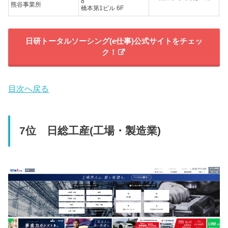
8
熊谷事業所
橋本第1ビル 6F
日研トータルソーシング(e仕事)公式サイトをチェッ
ク！
目次へ戻る
7位 日総工産(工場・製造業)