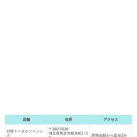
店舗
住所
アクセス
〒360-0036
日研トータルソーシン
埼玉県熊谷市桜木町1−1
グ
JR熊谷駅から徒歩2分