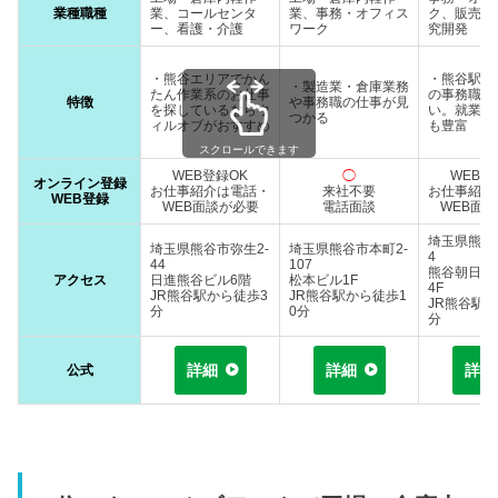
業種職種
業、コールセンタ
業、事務・オフィス
ク、販売・
ー、看護・介護
ワーク
究開発
・熊谷エリアでかん
・熊谷駅周
・製造業・倉庫業務
たん作業系のお仕事
の事務職の
特徴
や事務職の仕事が見
を探しているならウ
い。就業先
つかる
ィルオブがおすすめ
も豊富
スクロールできます
WEB登録OK
◯
WEB登
オンライン登録
お仕事紹介は電話・
来社不要
お仕事紹介
WEB登録
WEB面談が必要
電話面談
WEB面
埼玉県熊谷
埼玉県熊谷市弥生2-
埼玉県熊谷市本町2-
4
44
107
熊谷朝日八
アクセス
日進熊谷ビル6階
松本ビル1F
4F
JR熊谷駅から徒歩3
JR熊谷駅から徒歩1
JR熊谷駅
分
0分
分
詳細
詳細
詳
公式