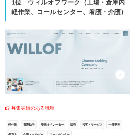
1位 ウィルオブワーク（工場・倉庫内
軽作業、コールセンター、看護・介護）
募集実績のある職種
軽作業
看護助手
受信オペレーター
販売
接客・サービス
一般事務
保育士
介護・ヘルパー
コールセンター