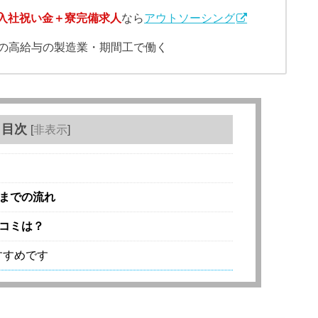
入社祝い金＋寮完備求人
なら
アウトソーシング
業の高給与の製造業・期間工で働く
目次
[
非表示
]
までの流れ
コミは？
すすめです