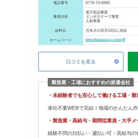
電話番号
0776-73-0898
電子部品事業
事業内容
エンボステープ事業
人材事業
給料日
月末〆の翌月10日に支給
ホームページ
http://kanazu-g.com/
口コミを見る
製造業・工場におすすめの派遣会社
・未経験者でも安心して働ける工場・製
来社不要WEBで完結！地場のかんたん
・製造業・高給与・期間従業員・大手メ
経験不問の日払い・週払い可・高給与の