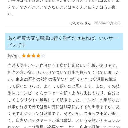
から呼ばれて派遣されているため、堂々としていればよい。加
えて、できることとできないことはちゃんと伝えたほうが良
い。
けんちゃ
さん
2023年03月13日
ある程度大変な環境に行く覚悟だけあれば、いいサー
ビスです
評価：
当時大学生だった自分にも丁寧に対応頂いた記憶があります。
担当の方が変わりがわりでついて仕事を振ってくれていました
が、東京23区外の郊外の店舗などに行くときは交通費も相談
して頂いたりなど、よくして頂いたと思います。また、その結
果同じコンビニからオファーを頂くような形にもなり、自分と
してもやりやすい環境にして頂きました。コンビニの単調なお
仕事が好きで苦では無い方には非常におすすめ出来ますが、あ
くまでポジションは派遣です。そのため、スタッフ不足が著し
く、店内やバックヤードが荒れ放題。という状態がナチュラル
なので、そこは覚悟が必要です。また、自身の経験したことの