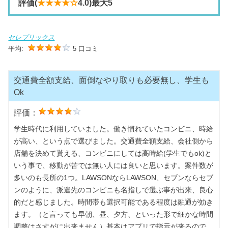
評価(
★★★★☆
4.0)最大5
セレブリックス
平均:
5 口コミ
交通費全額支給、面倒なやり取りも必要無し、学生も
Ok
評価：
学生時代に利用していました。働き慣れていたコンビニ、時給
が高い、という点で選びました。交通費全額支給、会社側から
店舗を決めて貰える、コンビニにしては高時給(学生でもok)と
いう事で、移動が苦では無い人には良いと思います。案件数が
多いのも長所の1つ。LAWSONならLAWSON、セブンならセブ
ンのように、派遣先のコンビニも名指しで選ぶ事が出来、良心
的だと感じました。時間帯も選択可能である程度は融通が効き
ます。（と言っても早朝、昼、夕方、といった形で細かな時間
調整はさすがに出来ません）基本はアプリで指示が来るので、