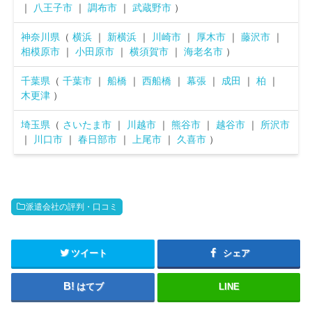
｜
八王子市
｜
調布市
｜
武蔵野市
）
神奈川県
（
横浜
｜
新横浜
｜
川崎市
｜
厚木市
｜
藤沢市
｜
相模原市
｜
小田原市
｜
横須賀市
｜
海老名市
）
千葉県
（
千葉市
｜
船橋
｜
西船橋
｜
幕張
｜
成田
｜
柏
｜
木更津
）
埼玉県
（
さいたま市
｜
川越市
｜
熊谷市
｜
越谷市
｜
所沢市
｜
川口市
｜
春日部市
｜
上尾市
｜
久喜市
）
派遣会社の評判・口コミ
ツイート
シェア
はてブ
LINE