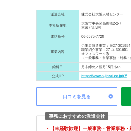
派遣会社
株式会社大阪人材センター
大阪市中央区高麗橋2-2-7
本社所在地
東栄ビル5階
電話番号
06-6575-7720
労働者派遣事業：派27-301954
職業紹介事業：27-ユ-301651
事業内容
オフィスワーク系
（一般事務・営業事務・総務・
給料日
月末締め／翌月15日払い
公式HP
https://www.o-jinzai.co.jp/
口コミを見る
事務におすすめの派遣会社
・【未経験歓迎】一般事務・営業事務・