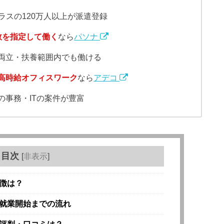
ラスの120万人以上が派遣登録
数を指定して働く
なら
パソナ
両立・扶養範囲内でも働ける
高時給オフィスワーク
なら
アデコ
事務・ITの案件が豊富
目次
[
非表示
]
徴は？
就業開始までの流れ